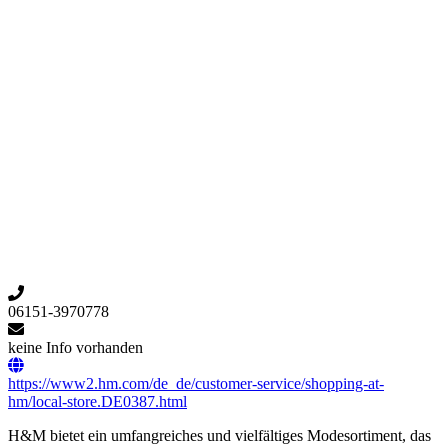
06151-3970778
keine Info vorhanden
https://www2.hm.com/de_de/customer-service/shopping-at-
hm/local-store.DE0387.html
H&M bietet ein umfangreiches und vielfältiges Modesortiment, das